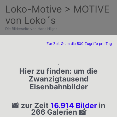
Zum
Loko-Motive > MOTIVE
Inhalt
von Loko´s
springen
Die Bilderseite von Hans Hilger
Zur Zeit Ø um die 500 Zugriffe pro Tag
.
Hier zu finden:
um die
Zwanzigtausend
Eisenbahnbilder
📸 zur Zeit
16.914 Bilder
in
266 Galerien 📸