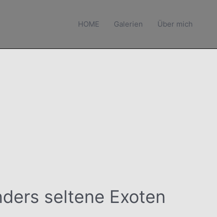
HOME
Galerien
Über mich
ders seltene Exoten