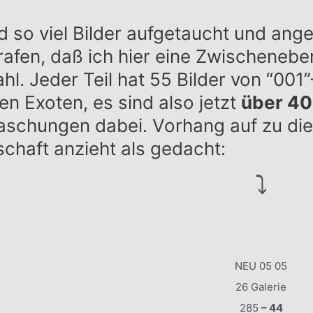
nd so viel Bilder aufgetaucht und an
rafen, daß ich hier eine Zwischeneb
hl. Jeder Teil hat 55 Bilder von “00
en Exoten, es sind also jetzt
über 400
schungen dabei. Vorhang auf zu dies
chaft anzieht als gedacht:
⤵️
NEU 05 05
26 Galerie
285
– 44