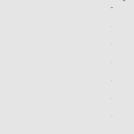
–
.
.
.
.
.
.
.