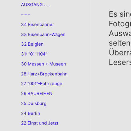
AUSGANG . . .
Es si
– – –
Fotog
34 Eisenbahner
Auswa
33 Eisenbahn-Wagen
selten
32 Belgien
Überra
31: “01 1104”
Lesers
30 Messen + Museen
28 Harz+Brockenbahn
27 “001”-Fahrzeuge
26 BAUREIHEN
25 Duisburg
24 Berlin
22 Einst und Jetzt