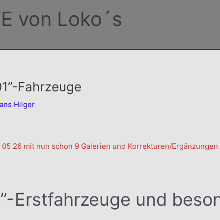
E von Loko´s
01”-Fahrzeuge
ans Hilger
 05 26 mit nun schon 9 Galerien und Korrekturen/Ergänzungen
”-Erstfahrzeuge und beson