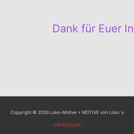
.
Dank für Euer I
Copyright © 2026
Loko-Motive > MOTIVE von Loko´s
– IMPRESSUM –