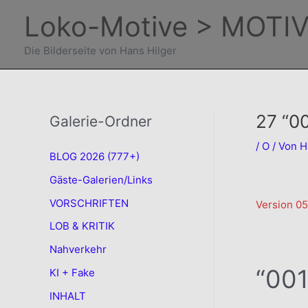
Zum
Loko-Motive > MOTIV
Inhalt
springen
Die Bilderseite von Hans Hilger
27 “0
Galerie-Ordner
/
O
/ Von
H
BLOG 2026 (777+)
Gäste-Galerien/Links
VORSCHRIFTEN
Version 05
LOB & KRITIK
.
Nahverkehr
“001
KI + Fake
INHALT