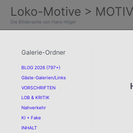
Zum
Loko-Motive > MOTIV
Inhalt
springen
Die Bilderseite von Hans Hilger
Galerie-Ordner
BLOG 2026 (797+)
Gäste-Galerien/Links
VORSCHRIFTEN
LOB & KRITIK
Nahverkehr
KI + Fake
INHALT