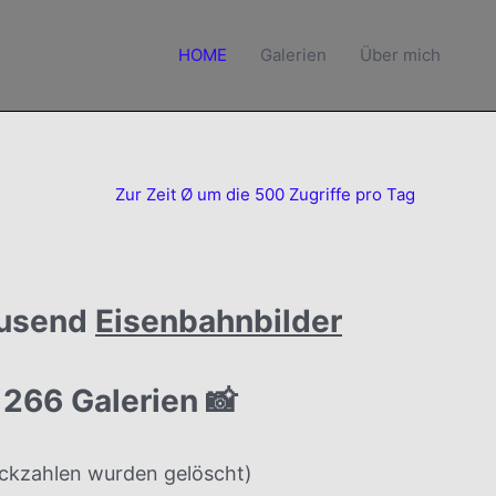
HOME
Galerien
Über mich
Zur Zeit Ø um die 500 Zugriffe pro Tag
usend
Eisenbahnbilder
 266 Galerien 📸
lickzahlen wurden gelöscht)