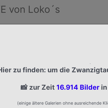
E von Loko´s
.
Hier zu finden:
um die
Zwanzigta
📸 zur Zeit
16.914 Bilder
in
(einige ältere Galerien ohne ausreichende K