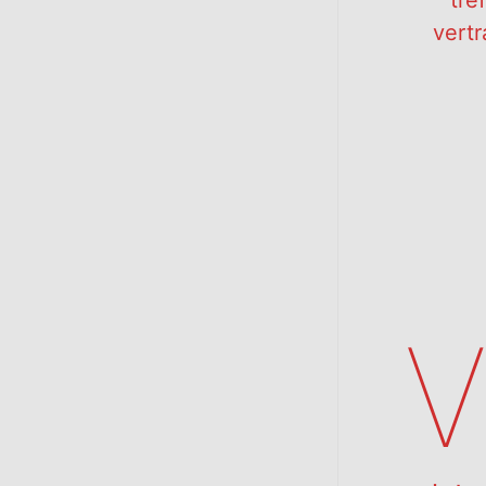
tre
vert