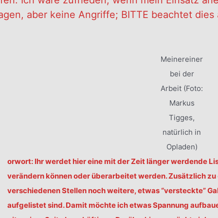
ffen. Ich wäre zufrieden, wenn mein Einsatz an
ragen, aber keine Angriffe; BITTE beachtet di
Meinereiner
bei der
Arbeit (Foto:
Markus
Tigges,
natürlich in
V
Opladen)
orwort: Ihr werdet hier eine mit der Zeit länger werdende Li
verändern können oder überarbeitet werden. Zusätzlich z
verschiedenen Stellen noch weitere, etwas “versteckte” Gal
aufgelistet sind. Damit möchte ich etwas Spannung aufbauen 