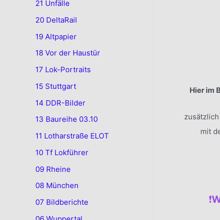
21 Unfälle
20 DeltaRail
19 Altpapier
18 Vor der Haustür
17 Lok-Portraits
15 Stuttgart
Hier im 
14 DDR-Bilder
zusätzlic
13 Baureihe 03.10
mit d
11 Lotharstraße ELOT
10 Tf Lokführer
09 Rheine
.
08 München
❗️
W
07 Bildberichte
06 Wuppertal