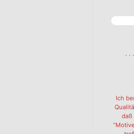
. . 
Ich be
Qualit
daß 
“Motiv