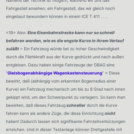
Namens der Technik ist möglich, während wir uns das
Fahrgestell ansehen, ein Fahrgestell, das wir gleich noch
eingebaut bewundern können in einem ICE T 411 . . .
<19> Also:
Eine Eisenbahnstrecke kann nur so schnell
befahren werden, wie es die engste Kurve in ihrem Verlauf
zuläßt
= Ein Fahrzeug würde bei zu hoher Geschwindigkeit
durch die Fliehkkraft aus der Kurve gedrückt und nach außen
entgleisen. Dazu haben einige Fahrzeuge der DBAG eine
“
Gleisbogenabhängige Wagenkastensteuerung
” = Diese
bewirkt, daß (abhängig vom erkannten Bogenradius einer
Kurve) ein Fahrzeug mechanisch um bis zu 8 Grad nach innen
gekippt wird, um den Schwerpunkt zu verlagern. So kann man
bewirken, daß dieses Fahrzeug
schneller
durch die Kurve
fahren kann als andere Züge, die diese Einrichtung
nicht
haben! Dadurch lassen sich signifikante Fahrzeitverkürzungen
erreichen. Und in dieser Testanlage können Drehgestelle mit