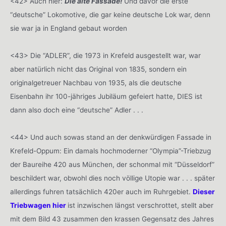
<42> Auch hier:
Die alte Fassade!
Und davor die erste
“deutsche” Lokomotive, die gar keine deutsche Lok war, denn
sie war ja in England gebaut worden
<43> Die “ADLER”, die 1973 in Krefeld ausgestellt war, war
aber natürlich nicht das Original von 1835, sondern ein
originalgetreuer Nachbau von 1935, als die deutsche
Eisenbahn ihr 100-jähriges Jubiläum gefeiert hatte, DIES ist
dann also doch eine “deutsche” Adler . . .
<44> Und auch sowas stand an der denkwürdigen Fassade in
Krefeld-Oppum: Ein damals hochmoderner “Olympia”-Triebzug
der Baureihe 420 aus München, der schonmal mit “Düsseldorf”
beschildert war, obwohl dies noch völlige Utopie war . . . später
allerdings fuhren tatsächlich 420er auch im Ruhrgebiet.
Dieser
Triebwagen hier
ist inzwischen längst verschrottet, stellt aber
mit dem Bild 43 zusammen den krassen Gegensatz des Jahres