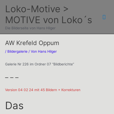
Zum
Loko-Motive >
Inhalt
Hau
MOTIVE von Loko´s
springen
Die Bilderseite von Hans Hilger
AW Krefeld Oppum
/
Bildergalerie
/ Von
Hans Hilger
Galerie Nr 226 im Ordner 07 “Bildberichte”
– – –
Version 04 02 24 mit 45 Bildern + Korrekturen
Das