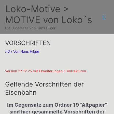
Zum
Loko-Motive >
Inhalt
Hau
MOTIVE von Loko´s
springen
Die Bilderseite von Hans Hilger
VORSCHRIFTEN
/
O
/ Von
Hans Hilger
Version 27 12 25 mit Erweiterungen + Korrekturen
Geltende Vorschriften der
Eisenbahn
Im Gegensatz zum Ordner 19 “Altpapier”
sind hier gesammelte Vorschriften der