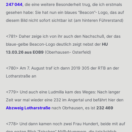
247 044
, die eine weitere Besonderheit trug, die ich erstmals
gesehen habe: Sie hat nun ein blaues “Beacon”- Logo, das auf
diesem Bild nicht sofort sichtbar ist (am hinteren Führerstand)
<781> Daher zeige ich von ihr auch den Nachschuß, der das
blaue-gelbe Beacon-Logo deutlich zeigt nebst der
HU
13.03.26 aus EOB9
(Oberhausen- Osterfeld)
<780> Am 7. August traf ich dann 2019 305 der RTB an der
Lotharstraße an
<779> Und auch eine Ludmilla kam des Weges: Nach langer
Zeit war mal wieder eine 232 im Angertal und befährt hier den
Abzweig Lotharstraße
nach Obrhausen, es ist
232 469
<778> Und dann kamen noch zwei Frau Hundert, beide mit auf
den ersten Blick “falschen” NVR-Nummern, die tatsächlich