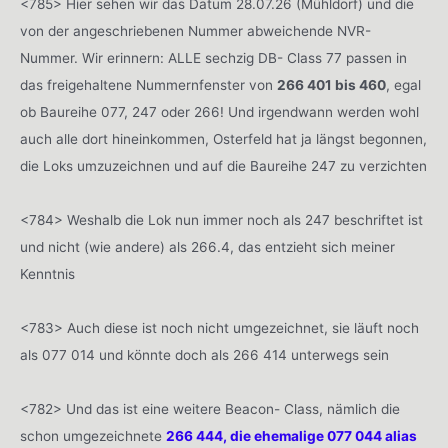
<785> Hier sehen wir das Datum 28.07.26 (Mühldorf) und die
von der angeschriebenen Nummer abweichende NVR-
Nummer. Wir erinnern: ALLE sechzig DB- Class 77 passen in
das freigehaltene Nummernfenster von
266 401 bis 460
, egal
ob Baureihe 077, 247 oder 266! Und irgendwann werden wohl
auch alle dort hineinkommen, Osterfeld hat ja längst begonnen,
die Loks umzuzeichnen und auf die Baureihe 247 zu verzichten
<784> Weshalb die Lok nun immer noch als 247 beschriftet ist
und nicht (wie andere) als 266.4, das entzieht sich meiner
Kenntnis
<783> Auch diese ist noch nicht umgezeichnet, sie läuft noch
als 077 014 und könnte doch als 266 414 unterwegs sein
<782> Und das ist eine weitere Beacon- Class, nämlich die
schon umgezeichnete
266 444, die ehemalige 077 044 alias