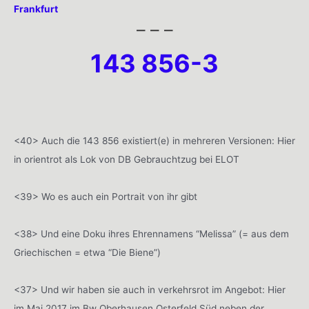
Frankfurt
– – –
143 856-3
<40> Auch die 143 856 existiert(e) in mehreren Versionen: Hier
in orientrot als Lok von DB Gebrauchtzug bei ELOT
<39> Wo es auch ein Portrait von ihr gibt
<38> Und eine Doku ihres Ehrennamens “Melissa” (= aus dem
Griechischen = etwa “Die Biene”)
<37> Und wir haben sie auch in verkehrsrot im Angebot: Hier
im Mai 2017 im Bw Oberhausen Osterfeld Süd neben der