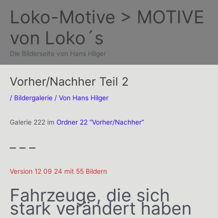
Zum
Loko-Motive > MOTIVE
Inhalt
von Loko´s
springen
Die Bilderseite von Hans Hilger
Vorher/Nachher Teil 2
/
Bildergalerie
/ Von
Hans Hilger
Galerie 222 im
Ordner 22 “Vorher/Nachher”
– – –
Version 12 09 24 mit 55 Bildern
Fahrzeuge, die sich
stark verändert haben