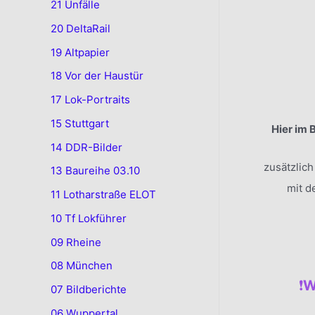
21 Unfälle
20 DeltaRail
19 Altpapier
18 Vor der Haustür
17 Lok-Portraits
15 Stuttgart
Hier im 
14 DDR-Bilder
zusätzlic
13 Baureihe 03.10
mit d
11 Lotharstraße ELOT
10 Tf Lokführer
09 Rheine
.
08 München
❗️
W
07 Bildberichte
06 Wuppertal