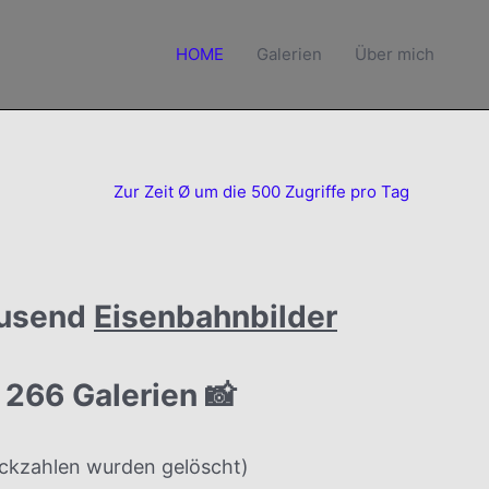
HOME
Galerien
Über mich
Zur Zeit Ø um die 500 Zugriffe pro Tag
usend
Eisenbahnbilder
 266 Galerien 📸
lickzahlen wurden gelöscht)