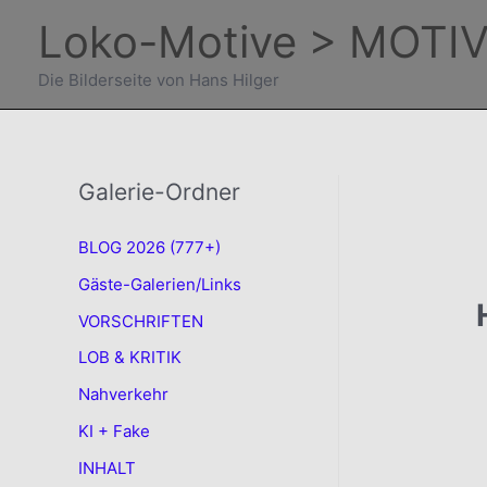
Zum
Loko-Motive > MOTIV
Inhalt
springen
Die Bilderseite von Hans Hilger
Galerie-Ordner
BLOG 2026 (777+)
Gäste-Galerien/Links
VORSCHRIFTEN
LOB & KRITIK
Nahverkehr
KI + Fake
INHALT