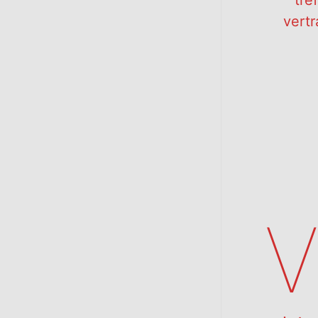
tre
vert