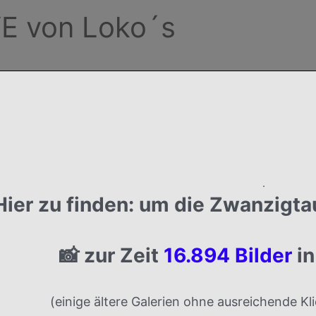
E von Loko´s
.
Hier zu finden:
um die
Zwanzigta
📸 zur Zeit
16.894 Bilder
in
(einige ältere Galerien ohne ausreichende K