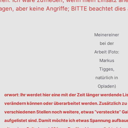
ffen. Ich wäre zufrieden, wenn mein Einsatz an
ragen, aber keine Angriffe; BITTE beachtet di
Meinereiner
bei der
Arbeit (Foto:
Markus
Tigges,
natürlich in
V
Opladen)
orwort: Ihr werdet hier eine mit der Zeit länger werdende Li
verändern können oder überarbeitet werden. Zusätzlich z
verschiedenen Stellen noch weitere, etwas “versteckte” Gal
aufgelistet sind. Damit möchte ich etwas Spannung aufbauen 