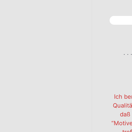
. . 
Ich be
Qualit
daß 
“Motiv