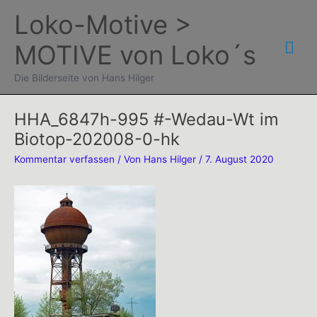
Zum
Loko-Motive >
Inhalt
Hau
MOTIVE von Loko´s
springen
Die Bilderseite von Hans Hilger
HHA_6847h-995 #-Wedau-Wt im
Biotop-202008-0-hk
Kommentar verfassen
/ Von
Hans Hilger
/
7. August 2020