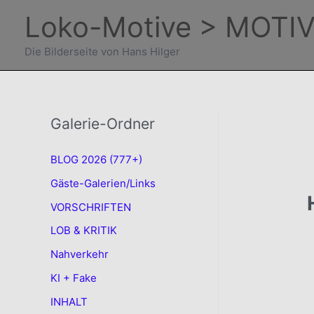
Zum
Loko-Motive > MOTIV
Inhalt
springen
Die Bilderseite von Hans Hilger
Galerie-Ordner
BLOG 2026 (777+)
Gäste-Galerien/Links
VORSCHRIFTEN
LOB & KRITIK
Nahverkehr
KI + Fake
INHALT