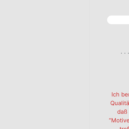
. . 
Ich be
Qualit
daß 
“Motiv