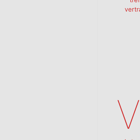
tre
vert