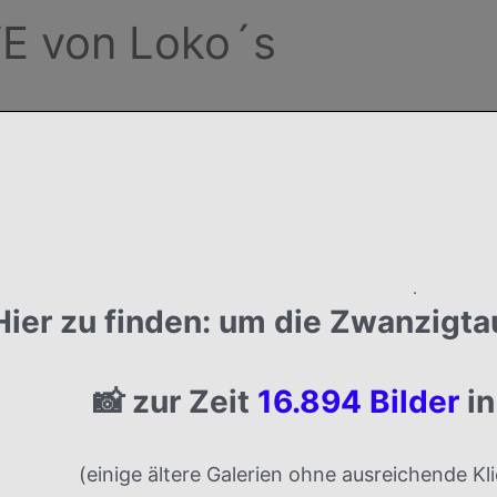
E von Loko´s
.
Hier zu finden:
um die
Zwanzigta
📸 zur Zeit
16.894 Bilder
in
(einige ältere Galerien ohne ausreichende K