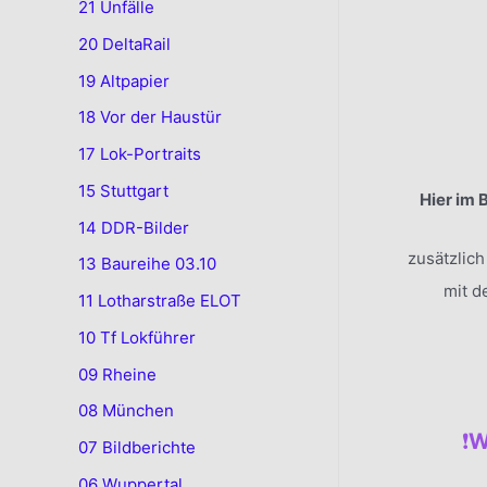
21 Unfälle
20 DeltaRail
19 Altpapier
18 Vor der Haustür
17 Lok-Portraits
15 Stuttgart
Hier im 
14 DDR-Bilder
zusätzlic
13 Baureihe 03.10
mit d
11 Lotharstraße ELOT
10 Tf Lokführer
09 Rheine
.
08 München
❗️
W
07 Bildberichte
06 Wuppertal