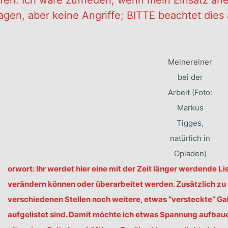
ffen. Ich wäre zufrieden, wenn mein Einsatz an
ragen, aber keine Angriffe; BITTE beachtet di
Meinereiner
bei der
Arbeit (Foto:
Markus
Tigges,
natürlich in
V
Opladen)
orwort: Ihr werdet hier eine mit der Zeit länger werdende Li
verändern können oder überarbeitet werden. Zusätzlich z
verschiedenen Stellen noch weitere, etwas “versteckte” Gal
aufgelistet sind. Damit möchte ich etwas Spannung aufbauen 