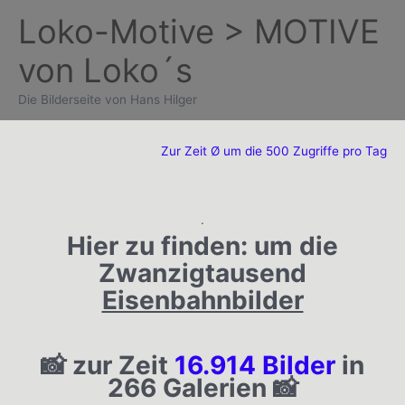
Zum
Loko-Motive > MOTIVE
Inhalt
von Loko´s
springen
Die Bilderseite von Hans Hilger
Zur Zeit Ø um die 500 Zugriffe pro Tag
.
Hier zu finden:
um die
Zwanzigtausend
Eisenbahnbilder
📸 zur Zeit
16.914 Bilder
in
266 Galerien 📸