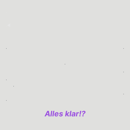
.
.◀︎
.
.
.
.
.
.
.
.
Alles klar!?