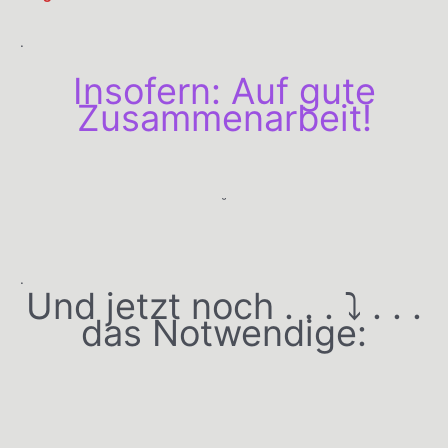
.
Insofern: Auf gute
Zusammenarbeit!
˘
.
Und jetzt noch . . . ⤵️ . . .
das Notwendige: