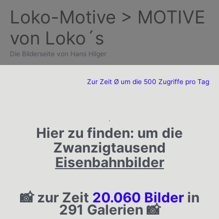
Zum
Loko-Motive > MOTIVE
Inhalt
von Loko´s
springen
Die Bilderseite von Hans Hilger
Zur Zeit Ø um die 500 Zugriffe pro Tag
.
Hier zu finden:
um die
Zwanzigtausend
Eisenbahnbilder
📸 zur Zeit
20.060 Bilder
in
291 Galerien 📸