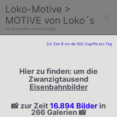
Zum
Loko-Motive >
Inhalt
Hau
MOTIVE von Loko´s
springen
Die Bilderseite von Hans Hilger
Zur Zeit Ø um die 500 Zugriffe pro Tag
.
Hier zu finden:
um die
Zwanzigtausend
Eisenbahnbilder
📸 zur Zeit
16.894 Bilder
in
266 Galerien 📸