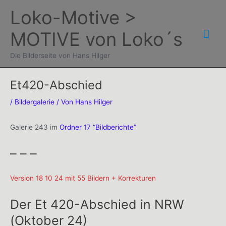
Zum
Loko-Motive >
Inhalt
Hau
MOTIVE von Loko´s
springen
Die Bilderseite von Hans Hilger
Et420-Abschied
/
Bildergalerie
/ Von
Hans Hilger
Galerie 243 im
Ordner 17 “Bildberichte”
– – –
Version 18 10 24 mit 55 Bildern + Korrekturen
Der Et 420-Abschied in NRW
(Oktober 24)