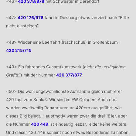
<46>
420 378/878
mit Schwester in Derendorf
<47>
420 176/676
fährt in Duisburg etwas verziert nach “Bitte
nicht einsteigen”
<48> Wieder eine Leerfahrt (Nachschuß) in Großenbaum =
420 215/715
<49> Ein fahrendes Gesamtkunstwerk (
nicht die unsäglichen
Grafitti!
) mit der Nummer
420 377/877
<50> Die wohl ungewöhnlichste Aufnahme gleich mehrerer
420 fast zum Schluß: Wir sind im AW Opladen! Auch dort
wurden zweitweilig Reparaturen an 420ern ausgeführt, wie
dieses Bild belegt. Hauptmotiv waren zwar die drei 181er, aber
die Nummer
420 449
ist eindeutig lesbar, leider keine weitere.
Und dieser 420 449 scheint noch etwas Besonderes zu haben: