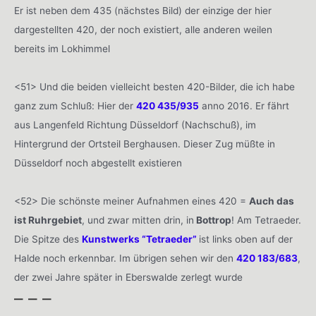
Er ist neben dem 435 (nächstes Bild) der einzige der hier
dargestellten 420, der noch existiert, alle anderen weilen
bereits im Lokhimmel
<51> Und die beiden vielleicht besten 420-Bilder, die ich habe
ganz zum Schluß: Hier der
420 435/935
anno 2016. Er fährt
aus Langenfeld Richtung Düsseldorf (Nachschuß), im
Hintergrund der Ortsteil Berghausen. Dieser Zug müßte in
Düsseldorf noch abgestellt existieren
<52> Die schönste meiner Aufnahmen eines 420 =
Auch das
ist Ruhrgebiet
, und zwar mitten drin, in
Bottrop
! Am Tetraeder.
Die Spitze des
Kunstwerks “Tetraeder”
ist links oben auf der
Halde noch erkennbar. Im übrigen sehen wir den
420 183/683
,
der zwei Jahre später in Eberswalde zerlegt wurde
– – –