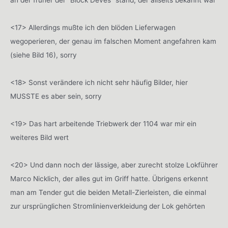
an der früher der “Block Deves” stand, der allseits bekannt war
<17> Allerdings mußte ich den blöden Lieferwagen
wegoperieren, der genau im falschen Moment angefahren kam
(siehe Bild 16), sorry
<18> Sonst verändere ich nicht sehr häufig Bilder, hier
MUSSTE es aber sein, sorry
<19> Das hart arbeitende Triebwerk der 1104 war mir ein
weiteres Bild wert
<20> Und dann noch der lässige, aber zurecht stolze Lokführer
Marco Nicklich, der alles gut im Griff hatte. Übrigens erkennt
man am Tender gut die beiden Metall-Zierleisten, die einmal
zur ursprünglichen Stromlinienverkleidung der Lok gehörten