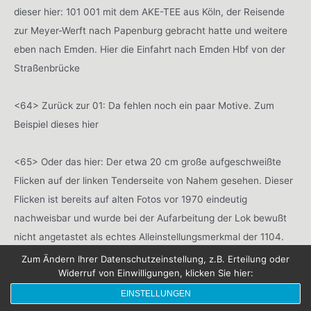
dieser hier: 101 001 mit dem AKE-TEE aus Köln, der Reisende
zur Meyer-Werft nach Papenburg gebracht hatte und weitere
eben nach Emden. Hier die Einfahrt nach Emden Hbf von der
Straßenbrücke
<64> Zurück zur 01: Da fehlen noch ein paar Motive. Zum
Beispiel dieses hier
<65> Oder das hier: Der etwa 20 cm große aufgeschweißte
Flicken auf der linken Tenderseite von Nahem gesehen. Dieser
Flicken ist bereits auf alten Fotos vor 1970 eindeutig
nachweisbar und wurde bei der Aufarbeitung der Lok bewußt
nicht angetastet als echtes Alleinstellungsmerkmal der 1104.
Siehe dazu die Galerie zur Historie der 1104
, und darin
Zum Ändern Ihrer Datenschutzeinstellung, z.B. Erteilung oder
Widerruf von Einwilligungen, klicken Sie hier:
insbesondere das Bild 7 aus 1967!
EINSTELLUNGEN