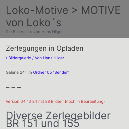
Zum
Loko-Motive > MOTIVE
Inhalt
von Loko´s
springen
Die Bilderseite von Hans Hilger
Zerlegungen in Opladen
/
Bildergalerie
/ Von
Hans Hilger
Galerie 241 im
Ordner 05 “Bender”
– – –
Version 04 10 24 mit 88 Bildern (noch in Bearbeitung)
Diverse Zerlegebilder
BR 151 und 155