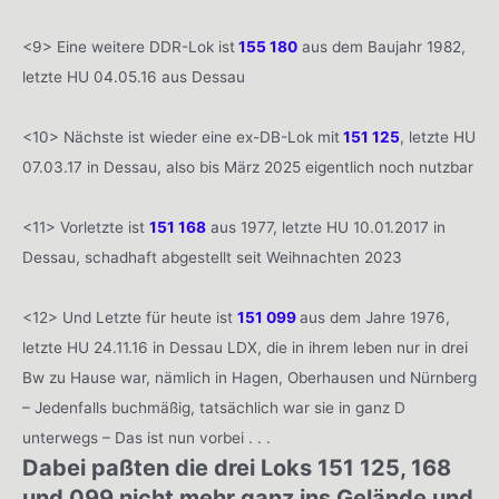
<9> Eine weitere DDR-Lok ist
155 180
aus dem Baujahr 1982,
letzte HU 04.05.16 aus Dessau
<10> Nächste ist wieder eine ex-DB-Lok mit
151 125
, letzte HU
07.03.17 in Dessau, also bis März 2025 eigentlich noch nutzbar
<11> Vorletzte ist
151 168
aus 1977, letzte HU 10.01.2017 in
Dessau, schadhaft abgestellt seit Weihnachten 2023
<12> Und Letzte für heute ist
151 099
aus dem Jahre 1976,
letzte HU 24.11.16 in Dessau LDX, die in ihrem leben nur in drei
Bw zu Hause war, nämlich in Hagen, Oberhausen und Nürnberg
– Jedenfalls buchmäßig, tatsächlich war sie in ganz D
unterwegs – Das ist nun vorbei . . .
Dabei paßten die drei Loks 151 125, 168
und 099 nicht mehr ganz ins Gelände und