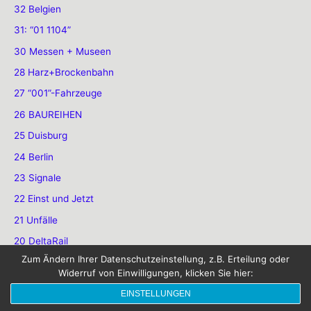
32 Belgien
31: “01 1104”
30 Messen + Museen
28 Harz+Brockenbahn
27 “001”-Fahrzeuge
26 BAUREIHEN
25 Duisburg
24 Berlin
23 Signale
22 Einst und Jetzt
21 Unfälle
20 DeltaRail
Zum Ändern Ihrer Datenschutzeinstellung, z.B. Erteilung oder
19 Altpapier
Widerruf von Einwilligungen, klicken Sie hier:
18 Vor der Haustür
EINSTELLUNGEN
17 Lok-Portraits