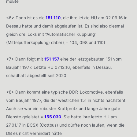
mußte
<6> Dann ist es die
151 110
, die ihre letzte HU am 02.09.16 in
Dessau hatte und damit abgelaufen ist. Es sind also diesmal
gleich drei Loks mit “Automatischer Kupplung”
(Mittelpufferkupplung) dabei ( = 104, 098 und 110)
<7> Dann folgt mit
151 157
eine der letztgebauten 151 vom
Baujahr 1977. Letzte HU 07.12.16, ebenfalls in Dessau,
schadhaft abgestellt seit 2020
<8> Dann kommt eine typische DDR-Lokomotive, ebenfalls
vom Baujahr 1977, die der westlichen 151 in nichts nachsteht.
Auch sie war ein robuster Kraftprotz und lange Jahre gute
Dienste geleistet =
155 030
. Sie hatte ihre letzte HU am
27.01.17 in BCSX (Cottbus) und dürfte noch laufen, wenn die
DB es nicht verhindert hätte