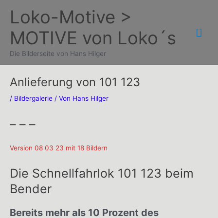
Zum
Loko-Motive >
Inhalt
Hau
MOTIVE von Loko´s
springen
Die Bilderseite von Hans Hilger
Anlieferung von 101 123
/
Bildergalerie
/ Von
Hans Hilger
– – –
Version 08 03 23 mit 18 Bildern
Die Schnellfahrlok 101 123 beim
Bender
Bereits mehr als 10 Prozent des