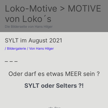
Zum
Loko-Motive > MOTIVE
Inhalt
von Loko´s
springen
Die Bilderseite von Hans Hilger
SYLT im August 2021
/
Bildergalerie
/ Von
Hans Hilger
– – –
Oder darf es etwas MEER sein ?
SYLT oder Selters ?!