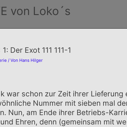
E von Loko´s
 1: Der Exot 111 111-1
erie
/ Von
Hans Hilger
k war schon zur Zeit ihrer Lieferung 
öhnliche Nummer mit sieben mal der
n. Nun, am Ende ihrer Betriebs-Karr
und Ehren, denn (gemeinsam mit wen