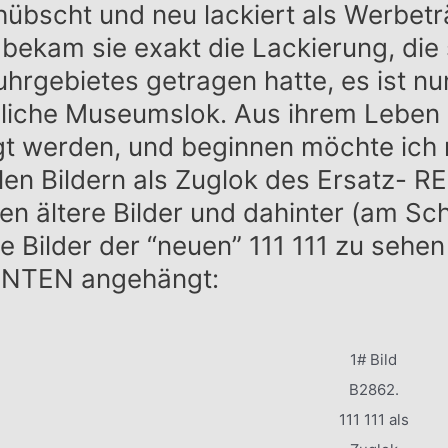
hübscht und neu lackiert als Werbetr
bekam sie exakt die Lackierung, die
hrgebietes getragen hatte, es ist nu
liche Museumslok. Aus ihrem Leben so
gt werden, und beginnen möchte ich 
len Bildern als Zuglok des Ersatz- 
n ältere Bilder und dahinter (am S
e Bilder der “neuen” 111 111 zu sehen
UNTEN angehängt:
1# Bild
B2862.
111 111 als