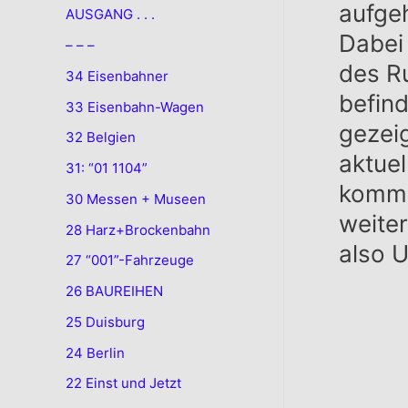
aufge
AUSGANG . . .
Dabei 
– – –
des Ru
34 Eisenbahner
befind
33 Eisenbahn-Wagen
gezei
32 Belgien
aktuel
31: “01 1104”
komme
30 Messen + Museen
weiter
28 Harz+Brockenbahn
also 
27 “001”-Fahrzeuge
26 BAUREIHEN
25 Duisburg
24 Berlin
22 Einst und Jetzt