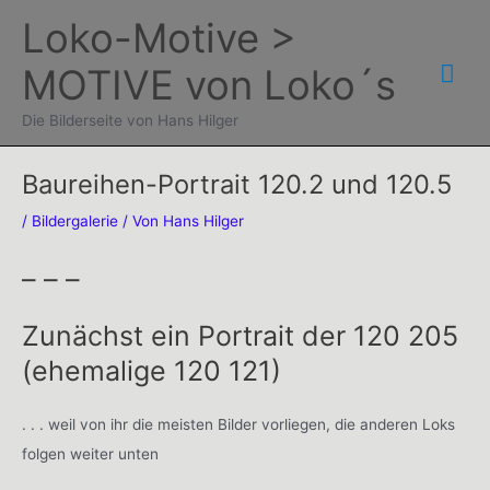
Zum
Loko-Motive >
Inhalt
Hau
MOTIVE von Loko´s
springen
Die Bilderseite von Hans Hilger
Baureihen-Portrait 120.2 und 120.5
/
Bildergalerie
/ Von
Hans Hilger
– – –
Zunächst ein Portrait der 120 205
(ehemalige 120 121)
. . . weil von ihr die meisten Bilder vorliegen, die anderen Loks
folgen weiter unten