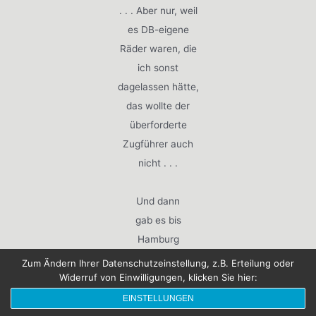
. . . Aber nur, weil
es DB-eigene
Räder waren, die
ich sonst
dagelassen hätte,
das wollte der
überforderte
Zugführer auch
nicht . . .
Und dann
gab es bis
Hamburg
auch nur
Zum Ändern Ihrer Datenschutzeinstellung, z.B. Erteilung oder
noch zwei
Widerruf von Einwilligungen, klicken Sie hier:
Bilder, mehr
EINSTELLUNGEN
war durch