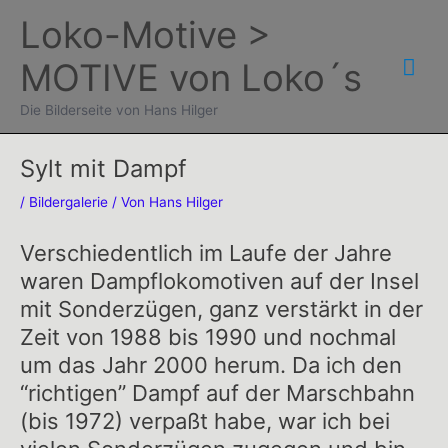
Zum
Loko-Motive >
Inhalt
Hau
MOTIVE von Loko´s
springen
Die Bilderseite von Hans Hilger
Sylt mit Dampf
/
Bildergalerie
/ Von
Hans Hilger
Verschiedentlich im Laufe der Jahre
waren Dampflokomotiven auf der Insel
mit Sonderzügen, ganz verstärkt in der
Zeit von 1988 bis 1990 und nochmal
um das Jahr 2000 herum. Da ich den
“richtigen” Dampf auf der Marschbahn
(bis 1972) verpaßt habe, war ich bei