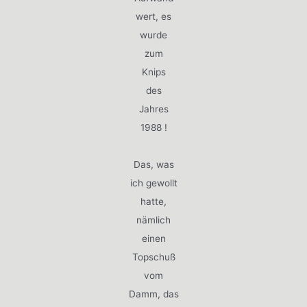
wert, es
wurde
zum
Knips
des
Jahres
1988 !
Das, was
ich gewollt
hatte,
nämlich
einen
Topschuß
vom
Damm, das