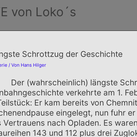
E von Loko´s
ängste Schrottzug der Geschichte
erie
/ Von
Hans Hilger
Der (wahrscheinlich) längste Sch
nbahngeschichte verkehrte am 1. Feb
Teilstück: Er kam bereits von Chemni
henendpause eingelegt, nun fuhr er
s Vertrauens nach Opladen. Es waren 
aureihen 143 und 112 plus drei Zuglok