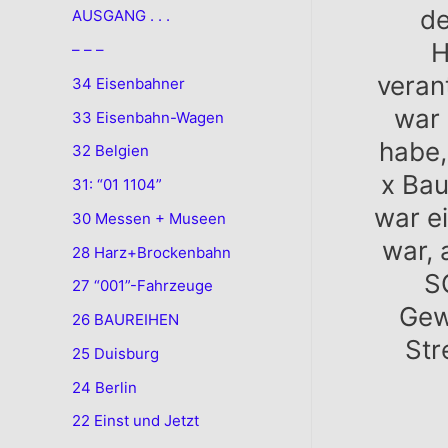
de
AUSGANG . . .
H
– – –
veran
34 Eisenbahner
war 
33 Eisenbahn-Wagen
habe,
32 Belgien
x Bau
31: “01 1104”
war e
30 Messen + Museen
war, 
28 Harz+Brockenbahn
S
27 “001”-Fahrzeuge
Gewi
26 BAUREIHEN
Str
25 Duisburg
24 Berlin
22 Einst und Jetzt