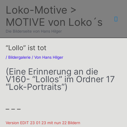
Zum
Loko-Motive >
Inhalt
Hau
MOTIVE von Loko´s
springen
Die Bilderseite von Hans Hilger
“Lollo” ist tot
/
Bildergalerie
/ Von
Hans Hilger
(Eine Erinnerung an die
V160- “Lollos” im Ordner 17
“Lok-Portraits”)
– – –
Version EDIT 23 01 23 mit nun 22 Bildern